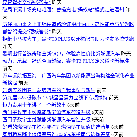
崑智驾提交“硬核答卷”
昨天
破局下沉市场充电难题：曹操充电“蚂蚁站”模式走进温州
昨
天
历经5830米之上非铺装道路验证 猛士M817 高性能版与华为乾
崑智驾提交“硬核答卷”
昨天
拒绝小马拉大车，鑫卡T3 PLUS以硬核配置助力卡友多拉快跑
昨天
暑期出行首选奇瑞全新QQ3，体验高性价比新能源汽车
昨天
动力、承载、舒适全面越级，鑫卡T3 PLUS定义微卡新标准
前天
万车远航拓蓝海｜广西汽车集团以新能源出海构建全球化产业
新格局
前天
告别五菱阴影：菱势汽车的自我重塑与新生
前天
第九届 828 低碳节 15 城星星运力宝线下专项扶持
前天
恒力泰用十年讲了一个新故事
6天前
西门子数字主线赋能新能源汽车智造升级
6天前
西门子数字主线赋能新能源汽车智造升级
6天前
好看的燃油轿车推荐哪些？燃油轿车颜值优选清单
6天前
家用轿车哪个保值率高？2026选车指南告诉你答案
6天前