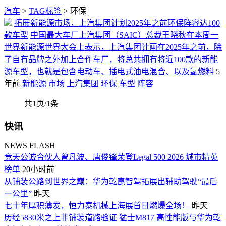
汽车
>
TAG标签
> 环保
拓展新能源市场，上汽集团计划2025年之前环保阵容达100
款车型
中国最大车厂上汽集团（SAIC）总裁王晓秋在本周一
世界新能源世界大会上表示，上汽集团计画在2025年之前，除
了自有品牌之外加上合作车厂，将总共拥有将近100款的新能
源车型，也就是包含电动车、插电式油电混合、以及氢燃料
5
年前
新能源
市场
上汽集团
环保
车型
阵容
共1页/1条
快讯
NEWS FLASH
竞天公诚合伙人曾凡波、唐俊锋荣登Legal 500 2026 城市精英
榜单
20小时前
从铺装公路到世界之巅：华为乾崑智驾拓展出辅助驾驶“最后
一公里”
昨天
七十年厚积薄发，恒力泰机械上海展首日燃爆全场！
昨天
历经5830米之上非铺装道路验证 猛士M817 高性能版与华为乾