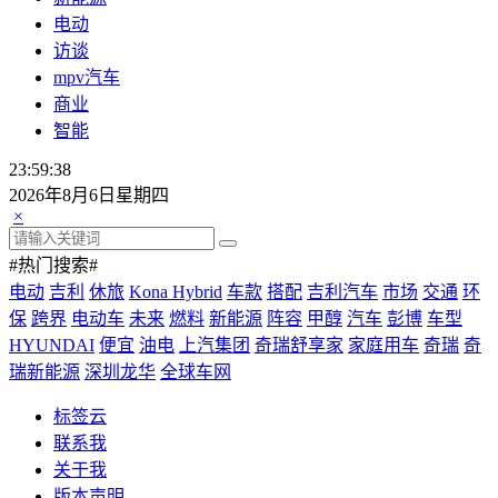
电动
访谈
mpv汽车
商业
智能
23:59:38
2026年8月6日星期四
×
#热门搜索#
电动
吉利
休旅
Kona Hybrid
车款
搭配
吉利汽车
市场
交通
环
保
跨界
电动车
未来
燃料
新能源
阵容
甲醇
汽车
彭博
车型
HYUNDAI
便宜
油电
上汽集团
奇瑞舒享家
家庭用车
奇瑞
奇
瑞新能源
深圳龙华
全球车网
标签云
联系我
关于我
版本声明