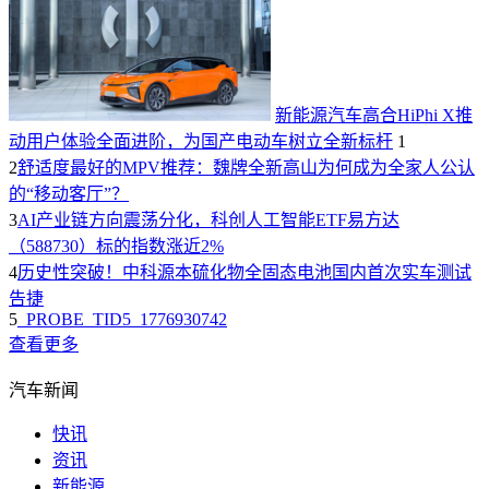
新能源汽车高合HiPhi X推
动用户体验全面进阶，为国产电动车树立全新标杆
1
2
舒适度最好的MPV推荐：魏牌全新高山为何成为全家人公认
的“移动客厅”？
3
AI产业链方向震荡分化，科创人工智能ETF易方达
（588730）标的指数涨近2%
4
历史性突破！中科源本硫化物全固态电池国内首次实车测试
告捷
5
_PROBE_TID5_1776930742
查看更多
汽车新闻
快讯
资讯
新能源