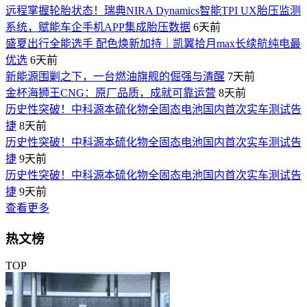
远程掌握轮胎状态！瑞典NIRA Dynamics智能TPI UX胎压监测
系统，赋能车企手机APP集成胎压数据
6天前
盛夏出行全能选手 配色焕新加持｜凯翼拾月max长续航纯电最
优选
6天前
新能源围剿之下，一台燃油旗舰的倔强与清醒
7天前
金杯海狮王CNG：原厂品质，成就可靠运营
8天前
历史性突破！中科源本硫化物全固态电池国内首次实车测试告
捷
8天前
历史性突破！中科源本硫化物全固态电池国内首次实车测试告
捷
9天前
历史性突破！中科源本硫化物全固态电池国内首次实车测试告
捷
9天前
查看更多
热文榜
TOP